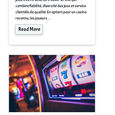
combine fiabilité, diversité des jeux et service
clientèle de qualité. En optant pour un casino
reconnu, les joueurs…
Read More