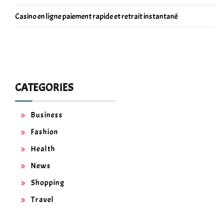
Casino en ligne paiement rapide et retrait instantané
CATEGORIES
Business
Fashion
Health
News
Shopping
Travel