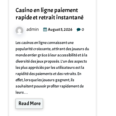
Casino en ligne paiement
rapide et retrait instantané
admin
0
August 5, 2026
Les casinos en ligne connaissent une
popularité croissante, attirant des joueurs du
monde entier grâce à leur accessibilité et à la
diversité des jeux proposés. L’un des aspects
les plus appréciés par les utilisateurs est la
rapidité des paiements et des retraits. En
effet, lorsque les joueurs gagnent, ils
souhaitent pouvoir profiter rapidement de
leurs…
Read More