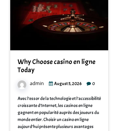
Why Choose casino en ligne
Today
admin
0
August 5, 2026
Avec l’essor de la technologie et l’accessibilité
croissante d’Internet, les casinos en ligne
gagnent en popularité auprès des joueurs du
monde entier. Choisir un casino en ligne
aujourd’hui présente plusieurs avantages