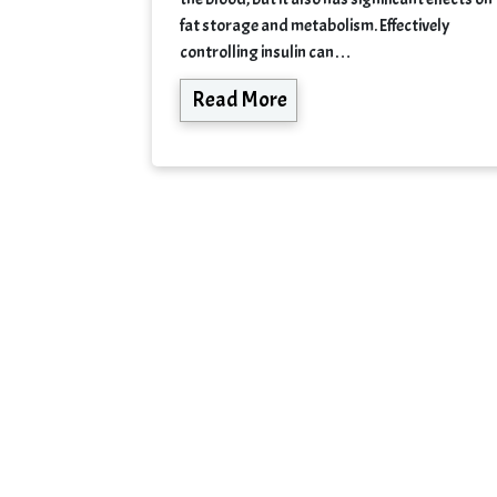
fat storage and metabolism. Effectively
controlling insulin can…
Read More