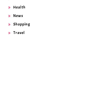
Health
News
Shopping
Travel