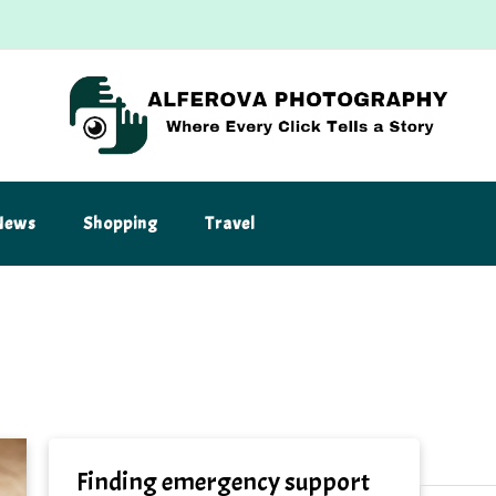
News
Shopping
Travel
Finding emergency support