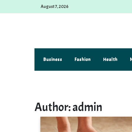
Skip
August 7, 2026
to
content
Alferova Photography
Where Every Click Tells a Story
Business
Fashion
Health
Author:
admin