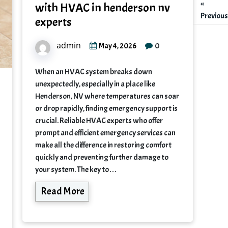
«
with HVAC in henderson nv
Previous
experts
admin
0
May 4, 2026
When an HVAC system breaks down
unexpectedly, especially in a place like
Henderson, NV where temperatures can soar
or drop rapidly, finding emergency support is
crucial. Reliable HVAC experts who offer
prompt and efficient emergency services can
make all the difference in restoring comfort
quickly and preventing further damage to
your system. The key to…
Read More