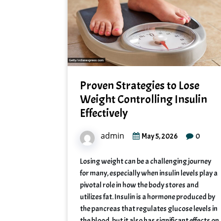
Proven Strategies to Lose
Weight Controlling Insulin
Effectively
admin
0
May 5, 2026
Losing weight can be a challenging journey
for many, especially when insulin levels play a
pivotal role in how the body stores and
utilizes fat. Insulin is a hormone produced by
the pancreas that regulates glucose levels in
the blood, but it also has significant effects on