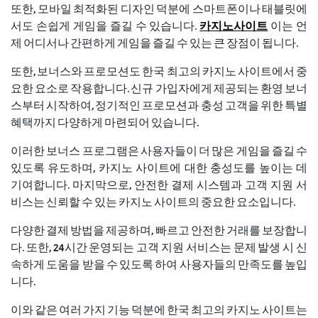
또한, 모바일 최적화된 디자인 덕분에 스마트폰이나 태블릿에
서도 손쉽게 게임을 즐길 수 있습니다.
카지노사이트
이는 언
제 어디서나 간편하게 게임을 즐길 수 있는 큰 장점이 됩니다.
또한, 보너스와 프로모션도 한국 최고의 카지노 사이트에서 중
요한 요소로 작용합니다. 신규 가입자에게 제공되는 환영 보너
스부터 시작하여, 정기적인 프로모션과 충성 고객을 위한 특별
혜택까지 다양하게 마련되어 있습니다.
이러한 보너스 프로그램은 사용자들이 더 많은 게임을 즐길 수
있도록 유도하며, 카지노 사이트에 대한 충성도를 높이는 데
기여합니다. 마지막으로, 안전한 결제 시스템과 고객 지원 서
비스는 신뢰할 수 있는 카지노 사이트의 중요한 요소입니다.
다양한 결제 방법을 제공하며, 빠르고 안전한 거래를 보장합니
다. 또한, 24시간 운영되는 고객 지원 서비스는 문제 발생 시 신
속하게 도움을 받을 수 있도록 하여 사용자들의 만족도를 높입
니다.
이와 같은 여러 가지 기능 덕분에 한국 최고의 카지노 사이트는