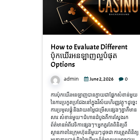
How to Evaluate Different
ប៉ុកឃើរអនឡាញល្អបំផុត
Options
admin
0
June 2, 2026
ការប៉ុកឃើរអនឡាញបានក្លាយជាផ្នែកសំខាន់មួយ
នៃការប្រកួតប្រជែងនៅក្នុងវិស័យហិរញ្ញវត្ថុ។ ដូច្នេះ
ការប្រមូលផ្តុំ និងវាយតម្លៃជម្រើសផ្សេងៗគ្នាគឺមាន
សារៈសំខាន់មួយ។ ជំហានដំបូងគឺការស្វែងរក
ព័ត៌មានអំពីវេទិកាផ្សេងៗ។ អ្នកគួរតែពិនិត្យពី
ស្ថានភាពនៃក្រុមហ៊ុននីមួយៗ ដូចជា ការត្រួតពិនិត្យ