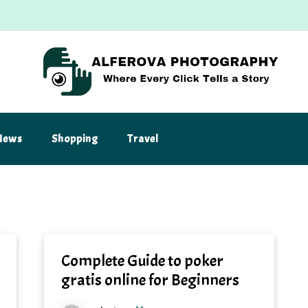
News
Shopping
Travel
Complete Guide to poker
gratis online for Beginners