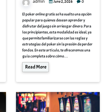
admin
0
June 2, 2026
El poker online gratis se ha vuelto una opción
popular para quienes desean aprender y
disfrutar del juego sin arriesgar dinero. Para
los principiantes, esta modalidad es ideal, ya
que permite familiarizarse con las reglas y
estrategias del poker sin la presión de perder
fondos. En este artículo, te ofreceremos una
guía completa sobre cómo…
Read More