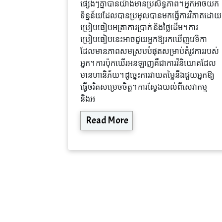
ផ្សេងៗគ្នាបានយ៉ាងមានប្រសិទ្ធភាព។ អ្នកអាចយក
ទិន្នន័យដែលបានប្រមូលបានមកធ្វើការវិភាគដោយ
ប្រៀបធៀបអត្រាការប្រាក់ និងថ្លៃដើម។ ការ
ប្រៀបធៀបនេះអាចជួយអ្នកឱ្យរកឃើញវេទិកា
ដែលមានភាពសមស្របបំផុតសម្រាប់តំរូវការរបស់
អ្នក។ ការប៉ុកឃើរអនឡាញគឺជាការវិនិយោគដែល
មានហានិភ័យ។ ដូច្នេះការវាយតម្លៃនឹងជួយអ្នកឱ្យ
ធ្វើចរិតសម្រេចចិត្ត។ ការស្វែងយល់ពីសេវាកម្ម
និងអ
Read More