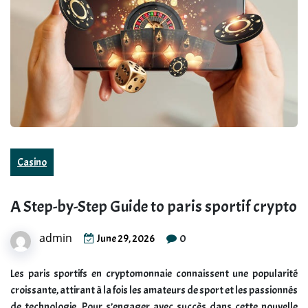
Casino
A Step-by-Step Guide to paris sportif crypto
admin
0
June 29, 2026
Les paris sportifs en cryptomonnaie connaissent une popularité
croissante, attirant à la fois les amateurs de sport et les passionnés
de technologie. Pour s’engager avec succès dans cette nouvelle