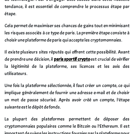
tendance, il est essentiel de comprendre le processus étape par
étape.
Cela permet de maximiser ses chances de gains tout en minimisant
les risques associés à ce type de paris. La première étape consiste à
choisir une plateforme de paris qui accepte les cryptomonnaies.
Il existe plusieurs sites réputés qui offrent cette possibilité. Avant
de prendre une décision, il
paris sportif crypto
est crucial de vérifier
la légitimité de la plateforme, ses licences et les avis des
utilisateurs.
Une fois la plateforme sélectionnée, il faut créer un compte, ce qui
implique généralement de fournir une adresse e-mail et de choisir
un mot de passe sécurisé. Après avoir créé un compte, l’étape
suivante est le dépôt de fonds.
La plupart des plateformes permettent de déposer des
cryptomonnaies populaires comme le Bitcoin ou l’Ethereum. Il est
important de suivre les instructions fournies par la plateforme pour