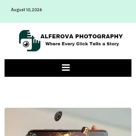
Skip
August 10, 2026
to
content
Alferova Photography
Where Every Click Tells a Story