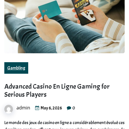
Gambling
Advanced Casino En Ligne Gaming for
Serious Players
admin
0
May 6, 2026
Le monde des jeux de casino en ligne a considérablement évolué ces