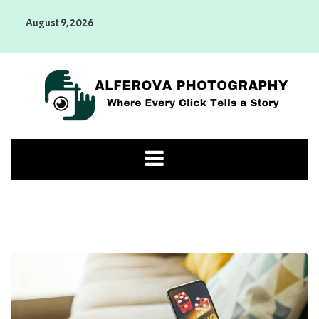
Skip
August 9, 2026
to
content
Alferova Photography
Where Every Click Tells a Story