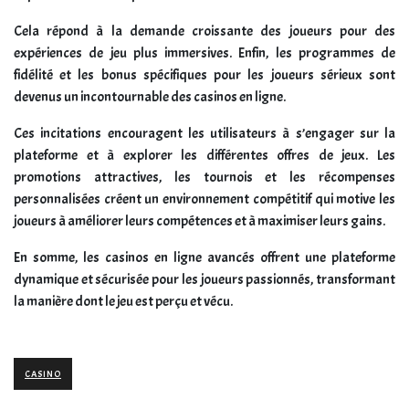
Cela répond à la demande croissante des joueurs pour des
expériences de jeu plus immersives. Enfin, les programmes de
fidélité et les bonus spécifiques pour les joueurs sérieux sont
devenus un incontournable des casinos en ligne.
Ces incitations encouragent les utilisateurs à s’engager sur la
plateforme et à explorer les différentes offres de jeux. Les
promotions attractives, les tournois et les récompenses
personnalisées créent un environnement compétitif qui motive les
joueurs à améliorer leurs compétences et à maximiser leurs gains.
En somme, les casinos en ligne avancés offrent une plateforme
dynamique et sécurisée pour les joueurs passionnés, transformant
la manière dont le jeu est perçu et vécu.
CASINO