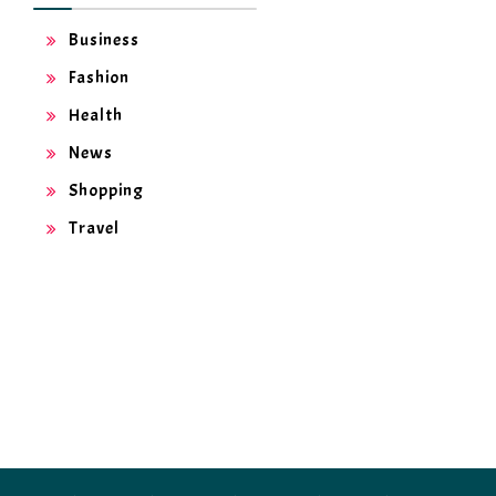
Business
Fashion
Health
News
Shopping
Travel