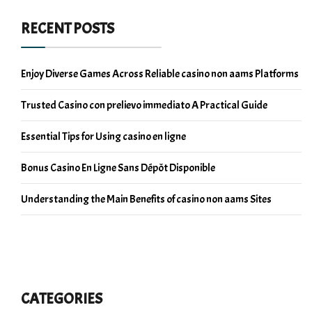
RECENT POSTS
Enjoy Diverse Games Across Reliable casino non aams Platforms
Trusted Casino con prelievo immediato A Practical Guide
Essential Tips for Using casino en ligne
Bonus Casino En Ligne Sans Dépôt Disponible
Understanding the Main Benefits of casino non aams Sites
CATEGORIES