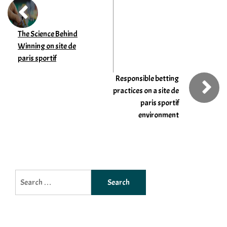
The Science Behind
Winning on site de
paris sportif
Responsible betting
practices on a site de
paris sportif
environment
Search
for: