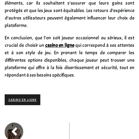
éléments, car ils souhaitent s’assurer que leurs gains sont
protégés et que les jeux sont équitables. Les retours d’expérience
d’autres utilisateurs peuvent également influencer leur choix de
plateforme.
En conclusion, que l’on soit joueur occasionnel ou sérieux, il est
crucial de choisir un
casino en ligne
qui correspond à ses attentes
et à son style de jeu. En prenant le temps de comparer les
différentes options disponibles, chaque joueur peut trouver une
plateforme qui offre à la fois divertissement et sécurité, tout en
répondant à ses besoins spécifiques.
CASINO EN LIGNE