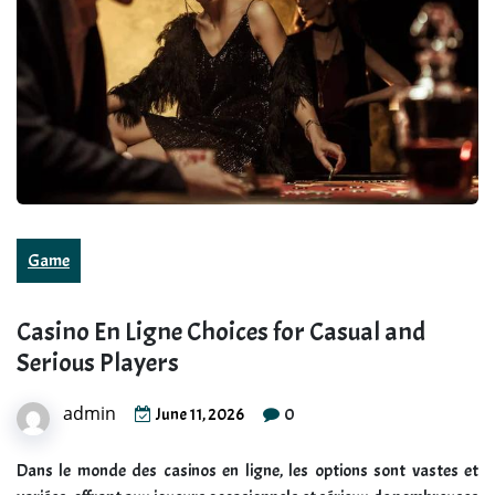
Game
Casino En Ligne Choices for Casual and
Serious Players
admin
0
June 11, 2026
Dans le monde des casinos en ligne, les options sont vastes et