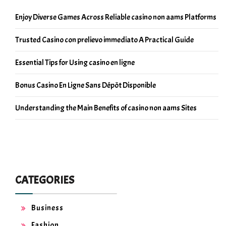
Enjoy Diverse Games Across Reliable casino non aams Platforms
Trusted Casino con prelievo immediato A Practical Guide
Essential Tips for Using casino en ligne
Bonus Casino En Ligne Sans Dépôt Disponible
Understanding the Main Benefits of casino non aams Sites
CATEGORIES
Business
Fashion