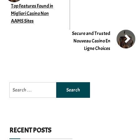
Top Features Found in
Migliori Casino Non
AAMS Sites
Secure and Trusted
Nouveau Casino En
Ligne Choices
Search
for:
RECENT POSTS