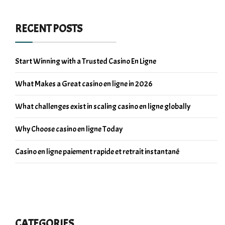
RECENT POSTS
Start Winning with a Trusted Casino En Ligne
What Makes a Great casino en ligne in 2026
What challenges exist in scaling casino en ligne globally
Why Choose casino en ligne Today
Casino en ligne paiement rapide et retrait instantané
CATEGORIES