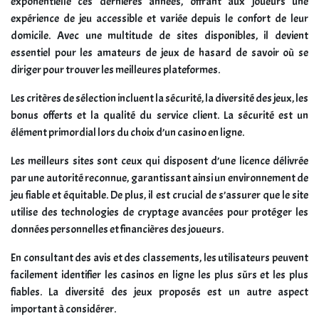
exponentielle ces dernières années, offrant aux joueurs une
expérience de jeu accessible et variée depuis le confort de leur
domicile. Avec une multitude de sites disponibles, il devient
essentiel pour les amateurs de jeux de hasard de savoir où se
diriger pour trouver les meilleures plateformes.
Les critères de sélection incluent la sécurité, la diversité des jeux, les
bonus offerts et la qualité du service client. La sécurité est un
élément primordial lors du choix d’un casino en ligne.
Les meilleurs sites sont ceux qui disposent d’une licence délivrée
par une autorité reconnue, garantissant ainsi un environnement de
jeu fiable et équitable. De plus, il est crucial de s’assurer que le site
utilise des technologies de cryptage avancées pour protéger les
données personnelles et financières des joueurs.
En consultant des avis et des classements, les utilisateurs peuvent
facilement identifier les casinos en ligne les plus sûrs et les plus
fiables. La diversité des jeux proposés est un autre aspect
important à considérer.