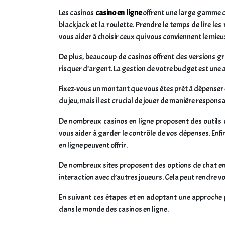
Les casinos
casino en ligne
offrent une large gamme d
blackjack et la roulette. Prendre le temps de lire les
vous aider à choisir ceux qui vous conviennent le mieu
De plus, beaucoup de casinos offrent des versions gr
risquer d’argent. La gestion de votre budget est une 
Fixez-vous un montant que vous êtes prêt à dépenser et 
du jeu, mais il est crucial de jouer de manière responsa
De nombreux casinos en ligne proposent des outils 
vous aider à garder le contrôle de vos dépenses. Enfin
en ligne peuvent offrir.
De nombreux sites proposent des options de chat en 
interaction avec d’autres joueurs. Cela peut rendre vo
En suivant ces étapes et en adoptant une approche 
dans le monde des casinos en ligne.