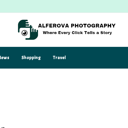
News
Shopping
Travel