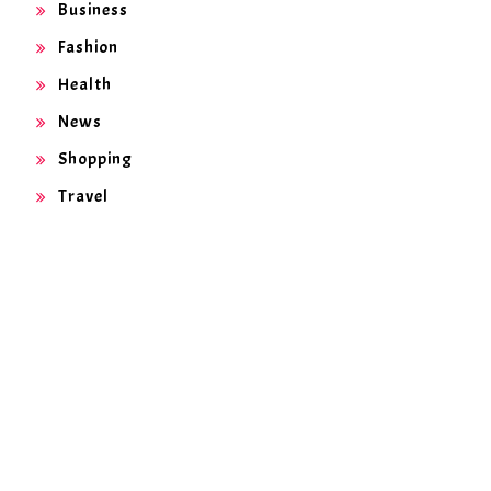
Business
Fashion
Health
News
Shopping
Travel