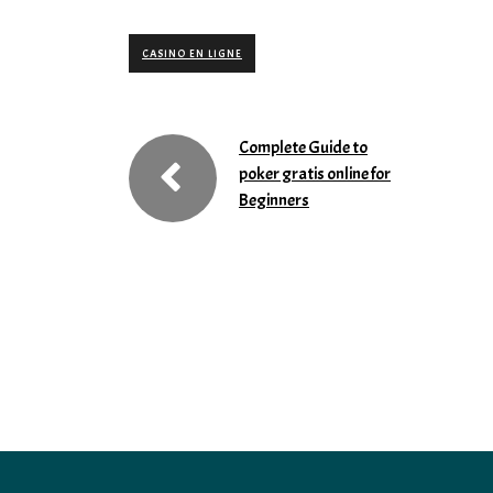
CASINO EN LIGNE
Complete Guide to
poker gratis online for
Beginners