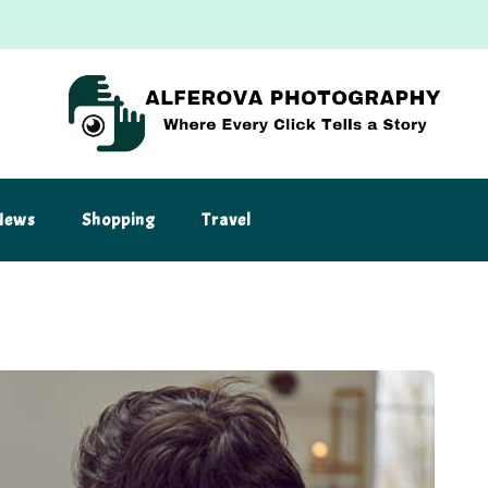
News
Shopping
Travel