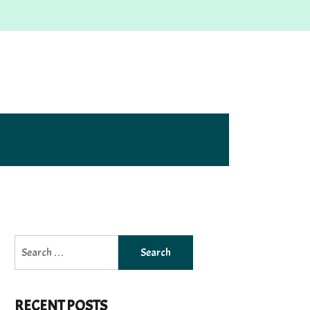
Search
for:
RECENT POSTS