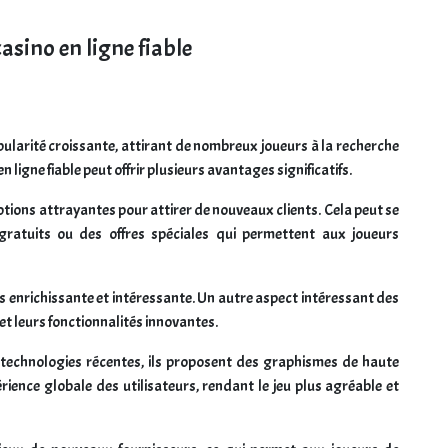
asino en ligne fiable
pularité croissante, attirant de nombreux joueurs à la recherche
ligne fiable peut offrir plusieurs avantages significatifs.
ions attrayantes pour attirer de nouveaux clients. Cela peut se
ratuits ou des offres spéciales qui permettent aux joueurs
us enrichissante et intéressante. Un autre aspect intéressant des
et leurs fonctionnalités innovantes.
 technologies récentes, ils proposent des graphismes de haute
érience globale des utilisateurs, rendant le jeu plus agréable et