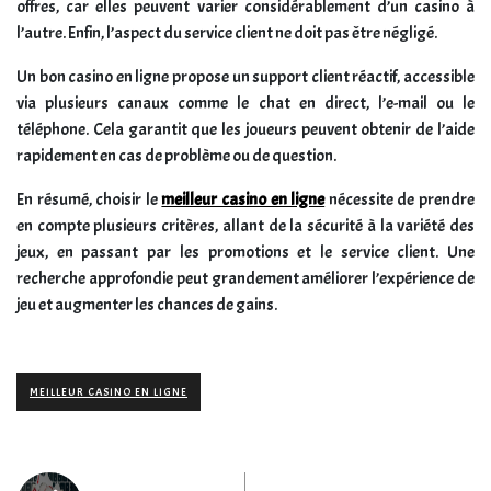
offres, car elles peuvent varier considérablement d’un casino à
l’autre. Enfin, l’aspect du service client ne doit pas être négligé.
Un bon casino en ligne propose un support client réactif, accessible
via plusieurs canaux comme le chat en direct, l’e-mail ou le
téléphone. Cela garantit que les joueurs peuvent obtenir de l’aide
rapidement en cas de problème ou de question.
En résumé, choisir le
meilleur casino en ligne
nécessite de prendre
en compte plusieurs critères, allant de la sécurité à la variété des
jeux, en passant par les promotions et le service client. Une
recherche approfondie peut grandement améliorer l’expérience de
jeu et augmenter les chances de gains.
MEILLEUR CASINO EN LIGNE