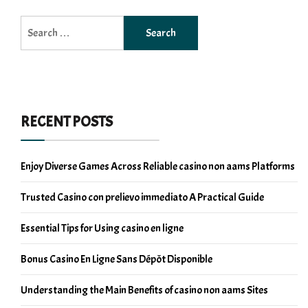
Search
for:
RECENT POSTS
Enjoy Diverse Games Across Reliable casino non aams Platforms
Trusted Casino con prelievo immediato A Practical Guide
Essential Tips for Using casino en ligne
Bonus Casino En Ligne Sans Dépôt Disponible
Understanding the Main Benefits of casino non aams Sites