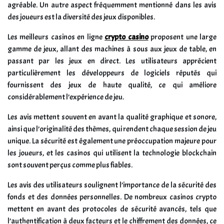
agréable. Un autre aspect fréquemment mentionné dans les avis
des joueurs est la diversité des jeux disponibles.
Les meilleurs casinos en ligne
crypto casino
proposent une large
gamme de jeux, allant des machines à sous aux jeux de table, en
passant par les jeux en direct. Les utilisateurs apprécient
particulièrement les développeurs de logiciels réputés qui
fournissent des jeux de haute qualité, ce qui améliore
considérablement l’expérience de jeu.
Les avis mettent souvent en avant la qualité graphique et sonore,
ainsi que l’originalité des thèmes, qui rendent chaque session de jeu
unique. La sécurité est également une préoccupation majeure pour
les joueurs, et les casinos qui utilisent la technologie blockchain
sont souvent perçus comme plus fiables.
Les avis des utilisateurs soulignent l’importance de la sécurité des
fonds et des données personnelles. De nombreux casinos crypto
mettent en avant des protocoles de sécurité avancés, tels que
l’authentification à deux facteurs et le chiffrement des données, ce