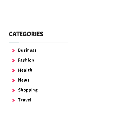
CATEGORIES
Business
Fashion
Health
News
Shopping
Travel