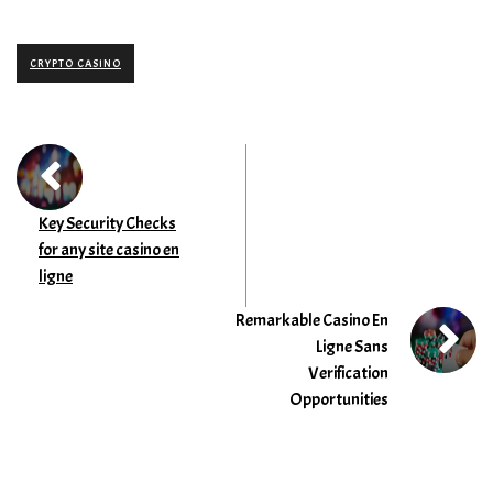
CRYPTO CASINO
Key Security Checks
for any site casino en
ligne
Remarkable Casino En
Ligne Sans
Verification
Opportunities