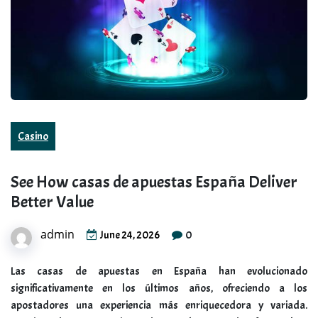
Casino
See How casas de apuestas España Deliver
Better Value
admin
0
June 24, 2026
Las casas de apuestas en España han evolucionado
significativamente en los últimos años, ofreciendo a los
apostadores una experiencia más enriquecedora y variada.