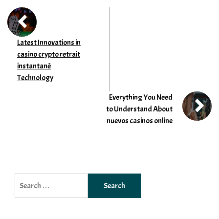
Latest Innovations in
casino crypto retrait
instantané
Technology
Everything You Need
to Understand About
nuevos casinos online
Search
for: