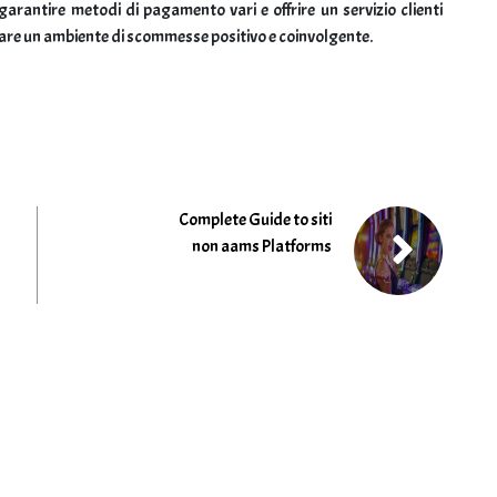
, garantire metodi di pagamento vari e offrire un servizio clienti
reare un ambiente di scommesse positivo e coinvolgente.
Complete Guide to siti
non aams Platforms