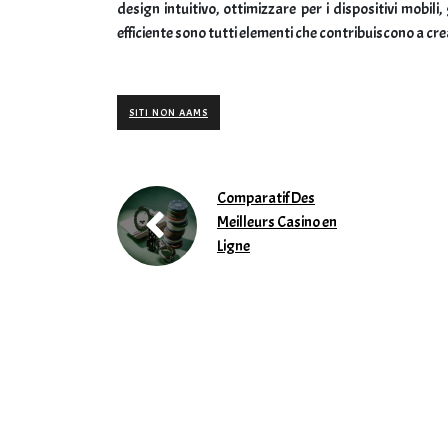
design intuitivo, ottimizzare per i dispositivi mobili
efficiente sono tutti elementi che contribuiscono a c
SITI NON AAMS
Comparatif Des
Meilleurs Casino en
Ligne