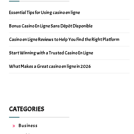
Essential Tips for Using casino en ligne
Bonus Casino En Ligne Sans Dépôt Disponible
Casino en Ligne Reviews to Help You Find the Right Platform
Start Winning with a Trusted Casino En Ligne
What Makes a Great casino en ligne in 2026
CATEGORIES
Business