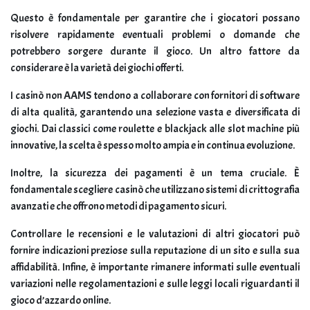
Questo è fondamentale per garantire che i giocatori possano
risolvere rapidamente eventuali problemi o domande che
potrebbero sorgere durante il gioco. Un altro fattore da
considerare è la varietà dei giochi offerti.
I casinò non AAMS tendono a collaborare con fornitori di software
di alta qualità, garantendo una selezione vasta e diversificata di
giochi. Dai classici come roulette e blackjack alle slot machine più
innovative, la scelta è spesso molto ampia e in continua evoluzione.
Inoltre, la sicurezza dei pagamenti è un tema cruciale. È
fondamentale scegliere casinò che utilizzano sistemi di crittografia
avanzati e che offrono metodi di pagamento sicuri.
Controllare le recensioni e le valutazioni di altri giocatori può
fornire indicazioni preziose sulla reputazione di un sito e sulla sua
affidabilità. Infine, è importante rimanere informati sulle eventuali
variazioni nelle regolamentazioni e sulle leggi locali riguardanti il
gioco d’azzardo online.