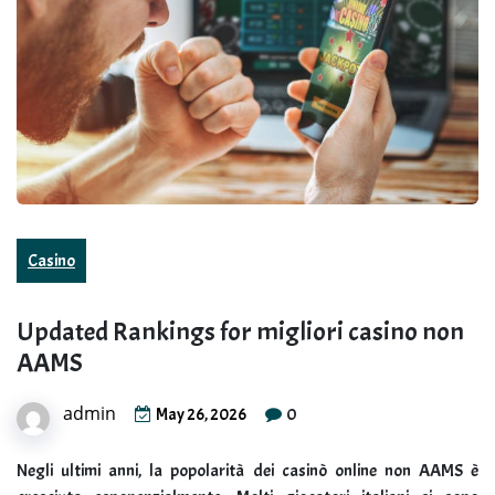
Casino
Updated Rankings for migliori casino non
AAMS
admin
0
May 26, 2026
Negli ultimi anni, la popolarità dei casinò online non AAMS è