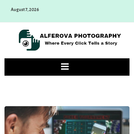
Skip
August 7, 2026
to
content
Alferova Photography
Where Every Click Tells a Story