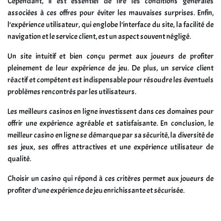
Cependant, il est essentiel de lire les conditions générales
associées à ces offres pour éviter les mauvaises surprises. Enfin,
l’expérience utilisateur, qui englobe l’interface du site, la facilité de
navigation et le service client, est un aspect souvent négligé.
Un site intuitif et bien conçu permet aux joueurs de profiter
pleinement de leur expérience de jeu. De plus, un service client
réactif et compétent est indispensable pour résoudre les éventuels
problèmes rencontrés par les utilisateurs.
Les meilleurs casinos en ligne investissent dans ces domaines pour
offrir une expérience agréable et satisfaisante. En conclusion, le
meilleur casino en ligne se démarque par sa sécurité, la diversité de
ses jeux, ses offres attractives et une expérience utilisateur de
qualité.
Choisir un casino qui répond à ces critères permet aux joueurs de
profiter d’une expérience de jeu enrichissante et sécurisée.