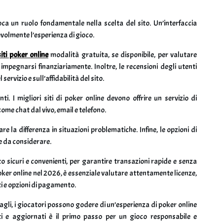
oca un ruolo fondamentale nella scelta del sito. Un’interfaccia
evolmente l’esperienza di gioco.
siti poker online
modalità gratuita, se disponibile, per valutare
i impegnarsi finanziariamente. Inoltre, le recensioni degli utenti
ervizio e sull’affidabilità del sito.
. I migliori siti di poker online devono offrire un servizio di
come chat dal vivo, email e telefono.
re la differenza in situazioni problematiche. Infine, le opzioni di
e da considerare.
 sicuri e convenienti, per garantire transazioni rapide e senza
i poker online nel 2026, è essenziale valutare attentamente licenze,
ti e opzioni di pagamento.
gli, i giocatori possono godere di un’esperienza di poker online
ati e aggiornati è il primo passo per un gioco responsabile e