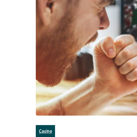
Casino