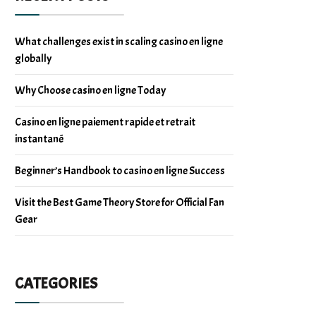
What challenges exist in scaling casino en ligne
globally
Why Choose casino en ligne Today
Casino en ligne paiement rapide et retrait
instantané
Beginner’s Handbook to casino en ligne Success
Visit the Best Game Theory Store for Official Fan
Gear
CATEGORIES