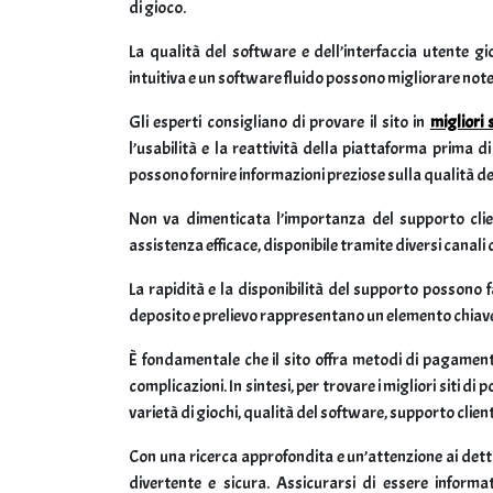
di gioco.
La qualità del software e dell’interfaccia utente gi
intuitiva e un software fluido possono migliorare not
Gli esperti consigliano di provare il sito in
migliori 
l’usabilità e la reattività della piattaforma prima d
possono fornire informazioni preziose sulla qualità del s
Non va dimenticata l’importanza del supporto clienti
assistenza efficace, disponibile tramite diversi canali 
La rapidità e la disponibilità del supporto possono fa
deposito e prelievo rappresentano un elemento chiav
È fondamentale che il sito offra metodi di pagamento
complicazioni. In sintesi, per trovare i migliori siti d
varietà di giochi, qualità del software, supporto clien
Con una ricerca approfondita e un’attenzione ai detta
divertente e sicura. Assicurarsi di essere inform