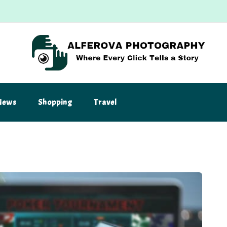
News
Shopping
Travel