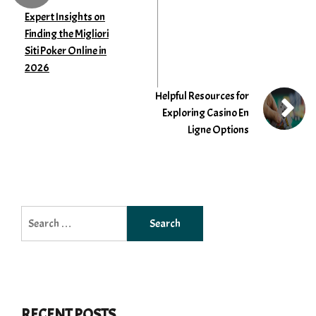
Expert Insights on
Finding the Migliori
Siti Poker Online in
2026
Helpful Resources for
Exploring Casino En
Ligne Options
Search
for:
RECENT POSTS