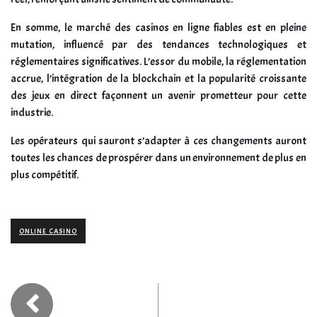
En somme, le marché des casinos en ligne fiables est en pleine
mutation, influencé par des tendances technologiques et
réglementaires significatives. L’essor du mobile, la réglementation
accrue, l’intégration de la blockchain et la popularité croissante
des jeux en direct façonnent un avenir prometteur pour cette
industrie.
Les opérateurs qui sauront s’adapter à ces changements auront
toutes les chances de prospérer dans un environnement de plus en
plus compétitif.
ONLINE CASINO