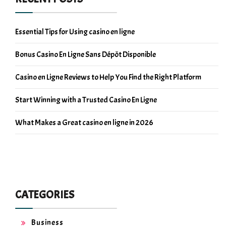
Essential Tips for Using casino en ligne
Bonus Casino En Ligne Sans Dépôt Disponible
Casino en Ligne Reviews to Help You Find the Right Platform
Start Winning with a Trusted Casino En Ligne
What Makes a Great casino en ligne in 2026
CATEGORIES
Business