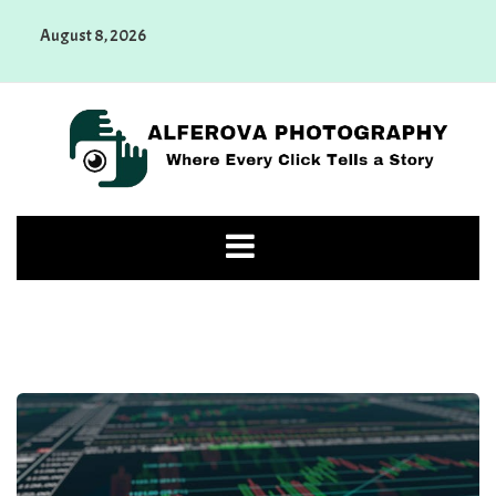
Skip
August 8, 2026
to
content
Alferova Photography
Where Every Click Tells a Story