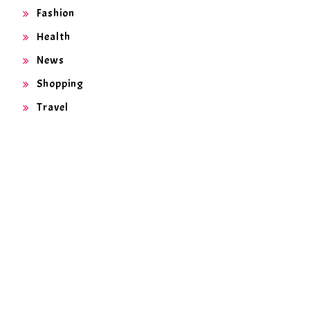
Fashion
Health
News
Shopping
Travel