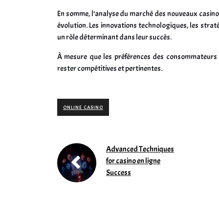
En somme, l’analyse du marché des nouveaux casinos
évolution. Les innovations technologiques, les strat
un rôle déterminant dans leur succès.
À mesure que les préférences des consommateurs c
rester compétitives et pertinentes.
ONLINE CASINO
Advanced Techniques
for casino en ligne
Success