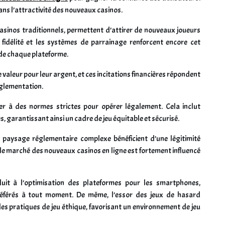
ans l’attractivité des nouveaux casinos.
casinos traditionnels, permettent d’attirer de nouveaux joueurs
 fidélité et les systèmes de parrainage renforcent encore cet
de chaque plateforme.
e valeur pour leur argent, et ces incitations financières répondent
églementation.
er à des normes strictes pour opérer légalement. Cela inclut
s, garantissant ainsi un cadre de jeu équitable et sécurisé.
e paysage réglementaire complexe bénéficient d’une légitimité
e, le marché des nouveaux casinos en ligne est fortement influencé
uit à l’optimisation des plateformes pour les smartphones,
référés à tout moment. De même, l’essor des jeux de hasard
es pratiques de jeu éthique, favorisant un environnement de jeu