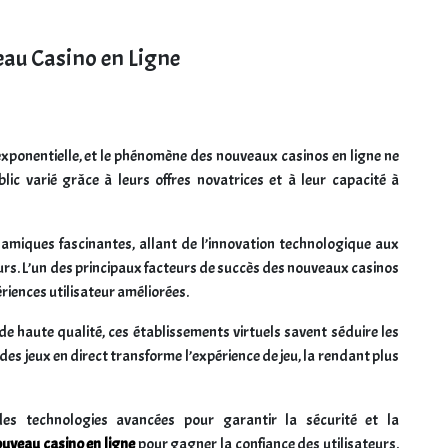
au Casino en Ligne
 exponentielle, et le phénomène des nouveaux casinos en ligne ne
lic varié grâce à leurs offres novatrices et à leur capacité à
amiques fascinantes, allant de l’innovation technologique aux
. L’un des principaux facteurs de succès des nouveaux casinos
riences utilisateur améliorées.
de haute qualité, ces établissements virtuels savent séduire les
et des jeux en direct transforme l’expérience de jeu, la rendant plus
es technologies avancées pour garantir la sécurité et la
uveau casino en ligne
pour gagner la confiance des utilisateurs.