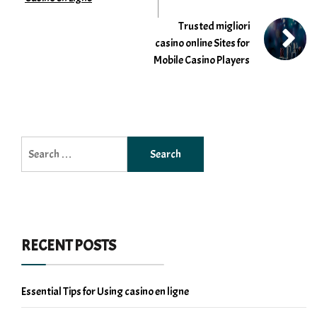
Trusted migliori
casino online Sites for
Mobile Casino Players
Search
for:
RECENT POSTS
Essential Tips for Using casino en ligne