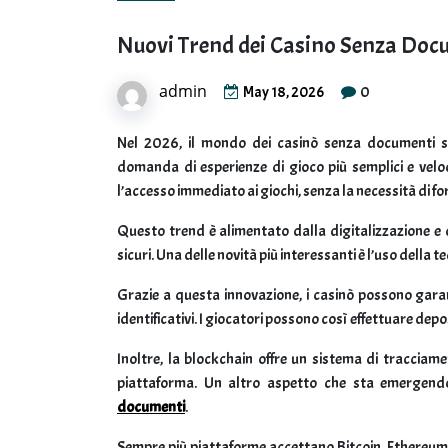
Nuovi Trend dei Casino Senza Doc
admin
0
May 18, 2026
Nel 2026, il mondo dei casinò senza documenti sta
domanda di esperienze di gioco più semplici e velo
l’accesso immediato ai giochi, senza la necessità di
Questo trend è alimentato dalla digitalizzazione e d
sicuri. Una delle novità più interessanti è l’uso della 
Grazie a questa innovazione, i casinò possono garan
identificativi. I giocatori possono così effettuare dep
Inoltre, la blockchain offre un sistema di tracciame
piattaforma. Un altro aspetto che sta emergendo 
documenti
.
Sempre più piattaforme accettano Bitcoin, Ethereum