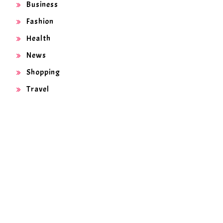
Business
Fashion
Health
News
Shopping
Travel