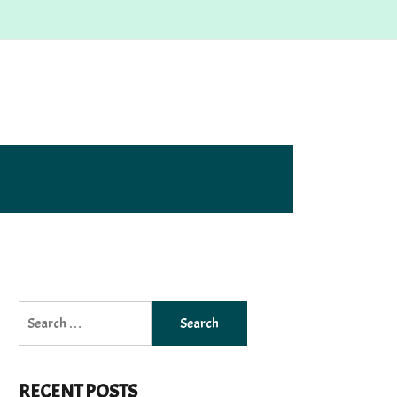
Search
for:
RECENT POSTS