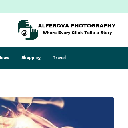
News
Shopping
Travel