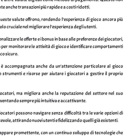
te anche transazioni più rapide e a costi ridotti.
queste valute offrono, rendendo l’esperienza di gioco ancora più
ruolo cruciale nel migliorare l’esperienza degli utenti.
lizzare le offerte e i bonus in base alle preferenze dei giocatori,
 per monitorare le attività di gioco e identificare comportamenti
co sicuro.
i è accompagnata anche da un’attenzione particolare al gioco
trumenti e risorse per aiutare i giocatori a gestire il proprio
ocatori, ma migliora anche la reputazione del settore nel suo
diventando sempre più intuitiva e accattivante.
iocatori possono navigare senza difficoltà tra le varie opzioni di
ole, attirando nuovi utenti e fidelizzando quelli già esistenti.
 appare promettente, con un continuo sviluppo di tecnologie che