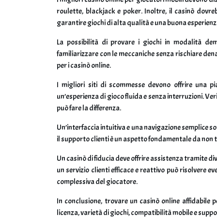
roulette, blackjack e poker. Inoltre, il casinò dovr
garantire giochi di alta qualità e una buona esperienz
La possibilità di provare i giochi in modalità de
familiarizzare con le meccaniche senza rischiare dena
per i casinò online.
I migliori siti di scommesse devono offrire una 
un’esperienza di gioco fluida e senza interruzioni. Veri
può fare la differenza.
Un’interfaccia intuitiva e una navigazione semplice so
il supporto clienti è un aspetto fondamentale da non 
Un casinò di fiducia deve offrire assistenza tramite dive
un servizio clienti efficace e reattivo può risolvere 
complessiva del giocatore.
In conclusione, trovare un casinò online affidabile 
licenza, varietà di giochi, compatibilità mobile e support