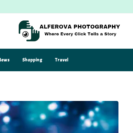
News
Shopping
Travel