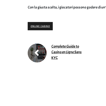
Con la giusta scelta, i giocatori possono godere di un’
ONLINE CASINO
Complete Guide to
Casino en Ligne Sans
KYC