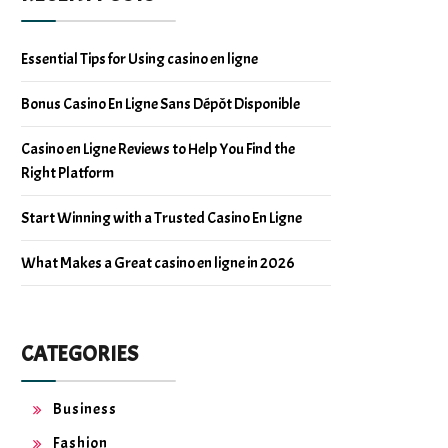
Essential Tips for Using casino en ligne
Bonus Casino En Ligne Sans Dépôt Disponible
Casino en Ligne Reviews to Help You Find the
Right Platform
Start Winning with a Trusted Casino En Ligne
What Makes a Great casino en ligne in 2026
CATEGORIES
Business
Fashion