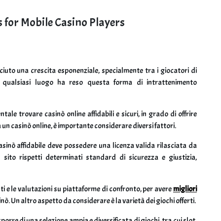
s for Mobile Casino Players
ciuto una crescita esponenziale, specialmente tra i giocatori di
 qualsiasi luogo ha reso questa forma di intrattenimento
ale trovare casinò online affidabili e sicuri, in grado di offrire
 un casinò online, è importante considerare diversi fattori.
asinò affidabile deve possedere una licenza valida rilasciata da
sito rispetti determinati standard di sicurezza e giustizia,
enti e le valutazioni su piattaforme di confronto, per avere
migliori
ò. Un altro aspetto da considerare è la varietà dei giochi offerti.
porre di una selezione ampia e diversificata di giochi, tra cui slot,