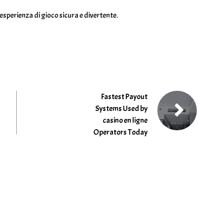
esperienza di gioco sicura e divertente.
Fastest Payout
Systems Used by
casino en ligne
Operators Today