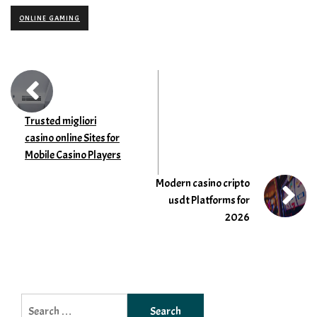
ONLINE GAMING
Trusted migliori
casino online Sites for
Mobile Casino Players
Modern casino cripto
usdt Platforms for
2026
Search