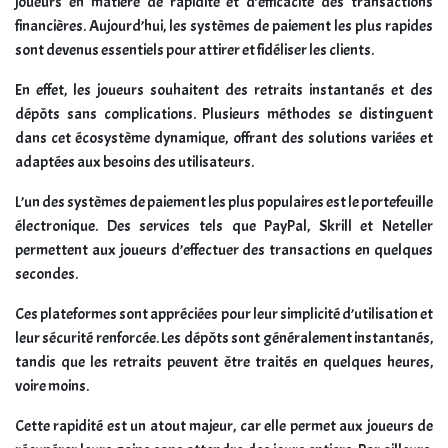
joueurs en matière de rapidité et d’efficacité des transactions
financières. Aujourd’hui, les systèmes de paiement les plus rapides
sont devenus essentiels pour attirer et fidéliser les clients.
En effet, les joueurs souhaitent des retraits instantanés et des
dépôts sans complications. Plusieurs méthodes se distinguent
dans cet écosystème dynamique, offrant des solutions variées et
adaptées aux besoins des utilisateurs.
L’un des systèmes de paiement les plus populaires est le portefeuille
électronique. Des services tels que PayPal, Skrill et Neteller
permettent aux joueurs d’effectuer des transactions en quelques
secondes.
Ces plateformes sont appréciées pour leur simplicité d’utilisation et
leur sécurité renforcée. Les dépôts sont généralement instantanés,
tandis que les retraits peuvent être traités en quelques heures,
voire moins.
Cette rapidité est un atout majeur, car elle permet aux joueurs de